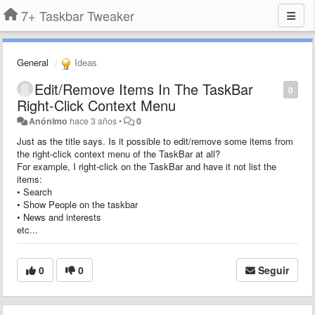
7+ Taskbar Tweaker
General
Ideas
Edit/Remove Items In The TaskBar
0
Right-Click Context Menu
Anónimo
hace 3 años
•
0
Just as the title says. Is it possible to edit/remove some items from
the right-click context menu of the TaskBar at all?
For example, I right-click on the TaskBar and have it not list the
items:
• Search
• Show People on the taskbar
• News and interests
etc...
0
0
Seguir