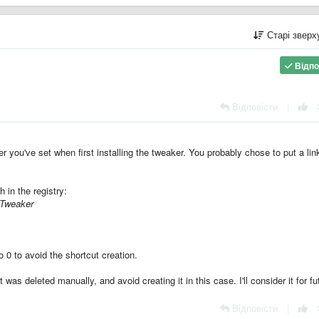
Старі звер
Відпо
Відповісти
|
 you've set when first installing the tweaker. You probably chose to put a lin
 in the registry:
Tweaker
o 0 to avoid the shortcut creation.
was deleted manually, and avoid creating it in this case. I'll consider it for fu
Відповісти
|