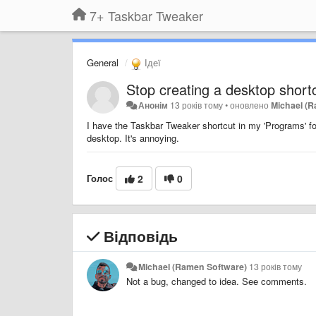
7+ Taskbar Tweaker
General
Ідеї
Stop creating a desktop short
Анонім
13 років тому
•
оновлено
Michael (
I have the Taskbar Tweaker shortcut in my 'Programs' fol
desktop. It's annoying.
Голос
2
0
Відповідь
Michael (Ramen Software)
13 років тому
Not a bug, changed to idea. See comments.