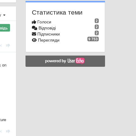
Статистика теми
ху
2
Голоси
2
Відповіді
відь
2
Підписники
9 753
Перегляди
k on
ture