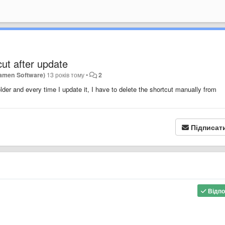
cut after update
Ramen Software)
13 років тому
•
2
der and every time I update it, I have to delete the shortcut manually from
Підписат
Відпо