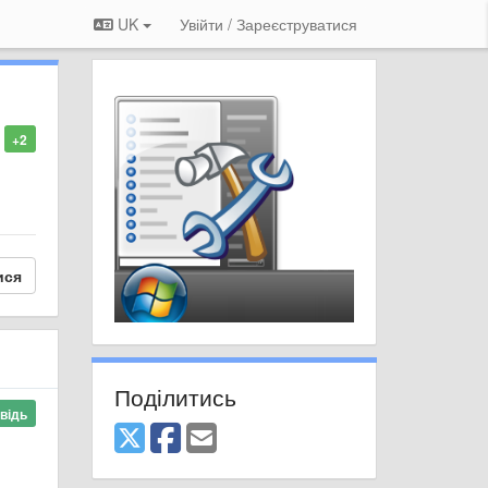
UK
Увійти / Зареєструватися
+2
ися
Поділитись
відь