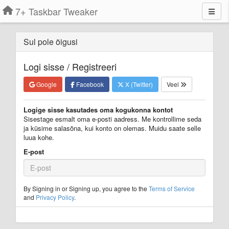
7+ Taskbar Tweaker
Sul pole õigusi
Logi sisse / Registreeri
Google
Facebook
X (Twitter)
Veel
Logige sisse kasutades oma kogukonna kontot
Sisestage esmalt oma e-posti aadress. Me kontrollime seda
ja küsime salasõna, kui konto on olemas. Muidu saate selle
luua kohe.
E-post
By Signing in or Signing up, you agree to the
Terms of Service
and
Privacy Policy
.